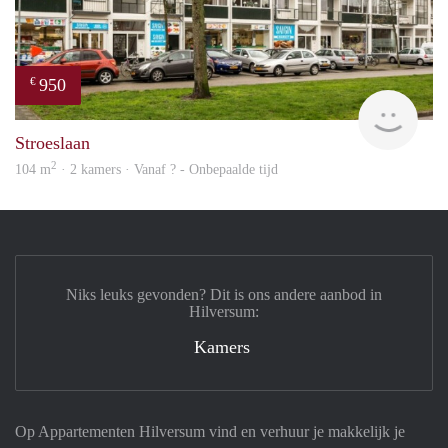
950
€
Woni
Stroeslaan
2
104 m
· 2 kamers · Vanaf ? - Onbepaalde tijd
Niks leuks gevonden? Dit is ons andere aanbod in
Hilversum:
Kamers
Op Appartementen Hilversum vind en verhuur je makkelijk je