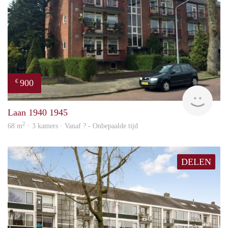
900
€
rent
Laan 1940 1945
2
68 m
· 3 kamers · Vanaf ? - Onbepaalde tijd
DELEN