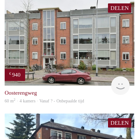
DELEN
940
€
Woni
Oosterengweg
2
60 m
· 4 kamers · Vanaf ? - Onbepaalde tijd
DELEN