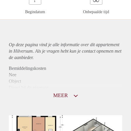
Begindatum
Onbepaalde tijd
Op deze pagina vind je alle informatie over dit
appartement
in Hilversum. Als je vragen hebt kun je contact opnemen met
de aanbieder.
Bemiddelingskosten
Nee
Object
Direct bij de eigenaar
Borg
MEER
1100
Garantiestelling
Mogelijk
Huurtoeslag
Niet mogelijk