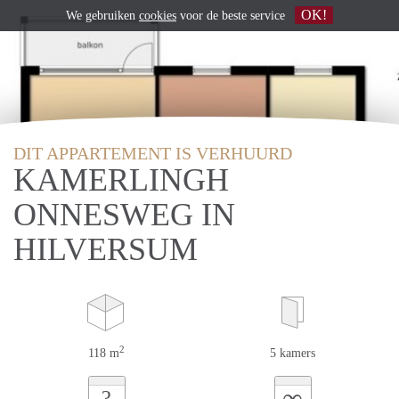
OK!
We gebruiken
cookies
voor de beste service
DIT APPARTEMENT IS VERHUURD
KAMERLINGH
ONNESWEG IN
HILVERSUM
2
118 m
5 kamers
∞
?