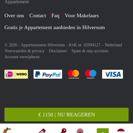
Appartement
Over ons
Contact
Faq
Voor Makelaars
Gratis je Appartement aanbieden in Hilversum
© 2026 - Appartementen Hilversum - KvK nr. 02094127 –
Nederland
Voorwaarden & privacy
Disclaimer
Spam & nep-accounts
Account verwijderen
Je rekent gemakkelijk af met Paypal
Je rekent gemakkelijk af met M
Je rekent gemakkelij
Je re
€ 1150 | NU REAGEREN
+