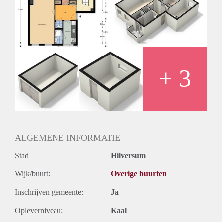
Inkomen eis
3,1 X Maandhuur Bruto
Huurtermijn
Onbepaalde termijn
Oplevering
Kaal
+ 3
ALGEMENE INFORMATIE
Stad
Hilversum
Wijk/buurt:
Overige buurten
Inschrijven gemeente:
Ja
Opleverniveau:
Kaal