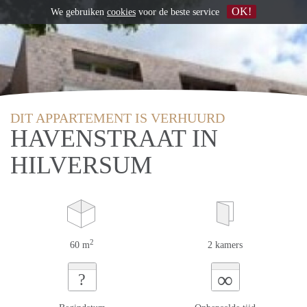
OK!
We gebruiken
cookies
voor de beste service
DIT APPARTEMENT IS VERHUURD
HAVENSTRAAT IN
HILVERSUM
2
60 m
2 kamers
∞
?