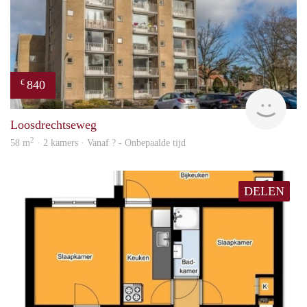
840
€
finde
Loosdrechtseweg
2
58 m
· 2 kamers · Vanaf ? - Onbepaalde tijd
DELEN