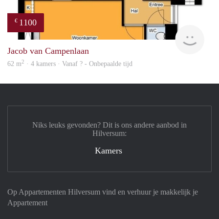
1100
€
Woni
Jacob van Campenlaan
2
62 m
· 4 kamers · Vanaf ? - Onbepaalde tijd
Niks leuks gevonden? Dit is ons andere aanbod in
Hilversum:
Kamers
Op Appartementen Hilversum vind en verhuur je makkelijk je
Appartement