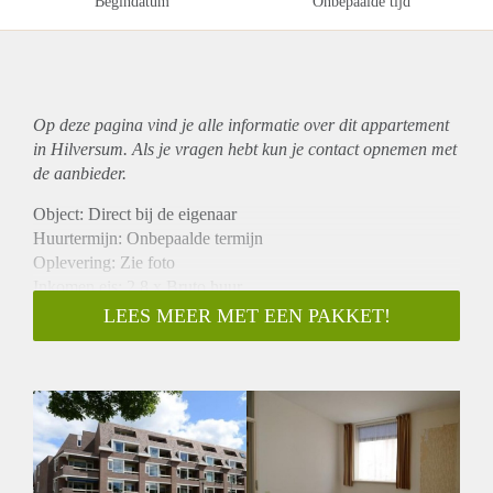
Begindatum
Onbepaalde tijd
Op deze pagina vind je alle informatie over dit
appartement
in Hilversum. Als je vragen hebt kun je contact opnemen met
de aanbieder.
Object: Direct bij de eigenaar
Huurtermijn: Onbepaalde termijn
Oplevering: Zie foto
Inkomen eis: 2,8 x Bruto huur
Garantiestelling mogelijk: Ja
LEES MEER MET EEN PAKKET!
Borg: 1 Maand
Bemiddeling kosten: Nee
Woningdelers toegestaan: Ja
Huisdieren toegestaan: Afhankelijk van de Eigenaar
Huurtoeslag grens: Nee
Geschikt voor studenten: Afhankelijk van de Eigenaar