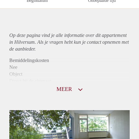
Begindatum
Onbepaalde tijd
Op deze pagina vind je alle informatie over dit
appartement
in Hilversum. Als je vragen hebt kun je contact opnemen met
de aanbieder.
Bemiddelingskosten
Nee
Object
Direct bij de eigenaar
Borg
MEER
780
Garantiestelling
Niet mogelijk
Huurtoeslag
Mogelijk
Inkomen eis
N.V.T.