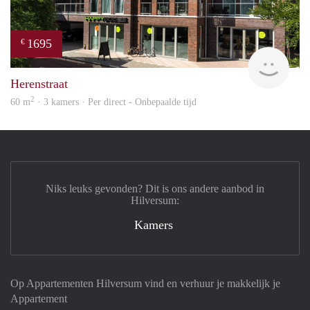
1695
€
NE
Herenstraat
2
60 m
· 3 kamers · Per direct - Onbepaalde tijd
Niks leuks gevonden? Dit is ons andere aanbod in
Hilversum:
Kamers
Op Appartementen Hilversum vind en verhuur je makkelijk je
Appartement