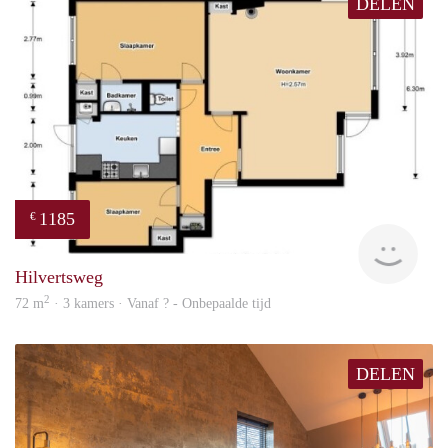
DELEN
1185
€
finde
Hilvertsweg
2
72 m
· 3 kamers · Vanaf ? - Onbepaalde tijd
DELEN