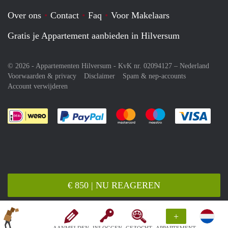
Over ons
Contact
Faq
Voor Makelaars
Gratis je Appartement aanbieden in Hilversum
© 2026 - Appartementen Hilversum - KvK nr. 02094127 –
Nederland
Voorwaarden & privacy
Disclaimer
Spam & nep-accounts
Account verwijderen
Je rekent gemakkelijk af met Paypal
Je rekent gemakkelijk af met M
Je rekent gemakkelij
Je re
€ 850 | NU REAGEREN
+