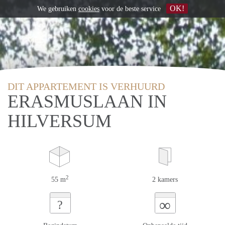
OK!
We gebruiken
cookies
voor de beste service
DIT APPARTEMENT IS VERHUURD
ERASMUSLAAN IN
HILVERSUM
2
55 m
2 kamers
∞
?