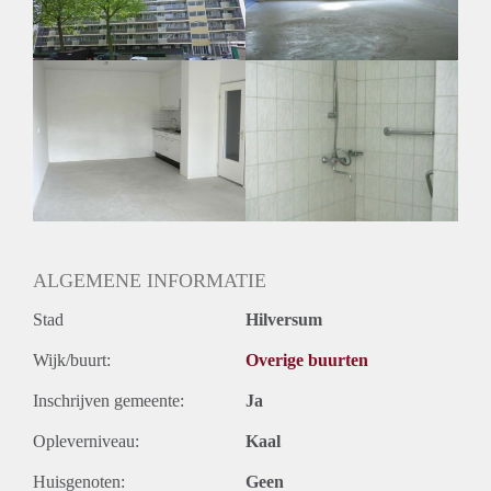
Huurtermijn
Onbepaalde termijn
Oplevering
Kaal
ALGEMENE INFORMATIE
Stad
Hilversum
Wijk/buurt:
Overige buurten
Inschrijven gemeente:
Ja
Opleverniveau:
Kaal
Huisgenoten:
Geen