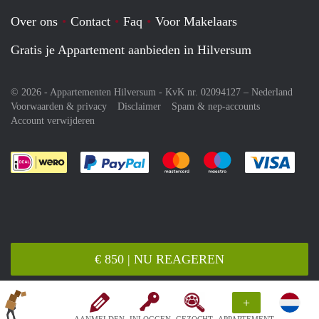
Over ons
Contact
Faq
Voor Makelaars
Gratis je Appartement aanbieden in Hilversum
© 2026 - Appartementen Hilversum - KvK nr. 02094127 –
Nederland
Voorwaarden & privacy
Disclaimer
Spam & nep-accounts
Account verwijderen
Je rekent gemakkelijk af met Paypal
Je rekent gemakkelijk af met M
Je rekent gemakkelij
Je re
€ 850 | NU REAGEREN
+