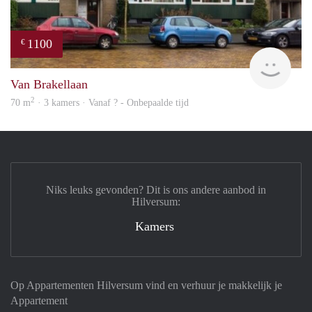
1100
€
finde
Van Brakellaan
2
70 m
· 3 kamers · Vanaf ? - Onbepaalde tijd
Niks leuks gevonden? Dit is ons andere aanbod in
Hilversum:
Kamers
Op Appartementen Hilversum vind en verhuur je makkelijk je
Appartement