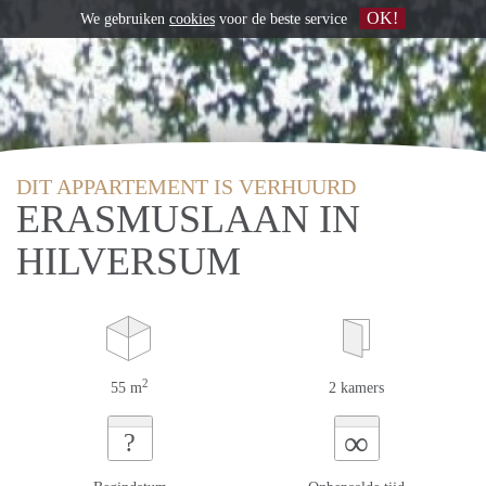
OK!
We gebruiken
cookies
voor de beste service
DIT APPARTEMENT IS VERHUURD
ERASMUSLAAN IN
HILVERSUM
2
55 m
2 kamers
∞
?