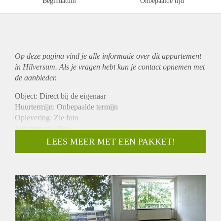
Begindatum
Onbepaalde tijd
Op deze pagina vind je alle informatie over dit
appartement
in Hilversum. Als je vragen hebt kun je contact opnemen met
de aanbieder.
Object: Direct bij de eigenaar
Huurtermijn: Onbepaalde termijn
Oplevering: Zie foto
Inkomen eis: Nee
Garantiestelling mogelijk: Nee
LEES MEER MET EEN PAKKET!
Borg: 1 Maand
Bemiddeling kosten: Nee
Woningdelers toegestaan: Nee
Huisdieren toegestaan: Afhankelijk van de Eigenaar
Huurtoeslag grens: Ja
Geschikt voor studenten: Afhankelijk van de Eigenaar