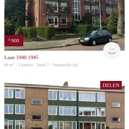
900
€
rent
Laan 1940 1945
2
68 m
· 3 kamers · Vanaf ? - Onbepaalde tijd
DELEN