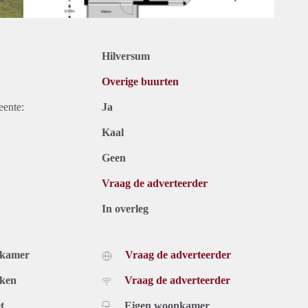
Hilversum
Overige buurten
eente:
Ja
Kaal
Geen
Vraag de adverteerder
In overleg
dkamer
Vraag de adverteerder
uken
Vraag de adverteerder
t
Eigen woonkamer