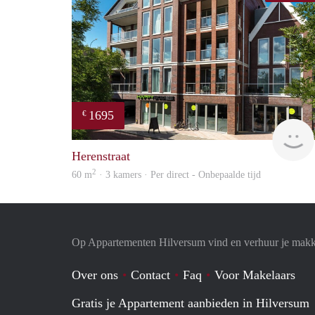
1695
€
Herenstraat
2
60 m
· 3 kamers · Per direct - Onbepaalde tijd
Op Appartementen Hilversum vind en verhuur je makk
Over ons
Contact
Faq
Voor Makelaars
Gratis je Appartement aanbieden in Hilversum