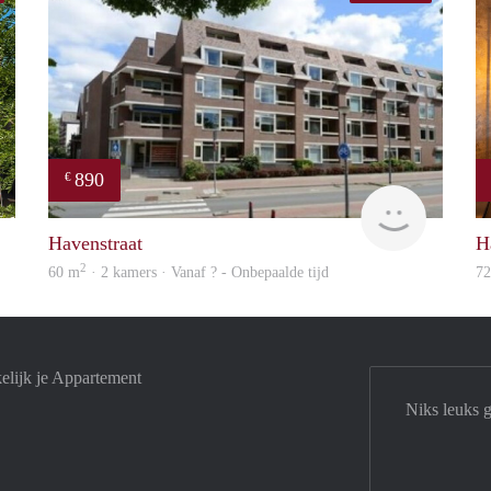
890
€
NEW
finder
Havenstraat
H
2
60 m
· 2 kamers · Vanaf ? - Onbepaalde tijd
7
elijk je Appartement
Niks leuks 