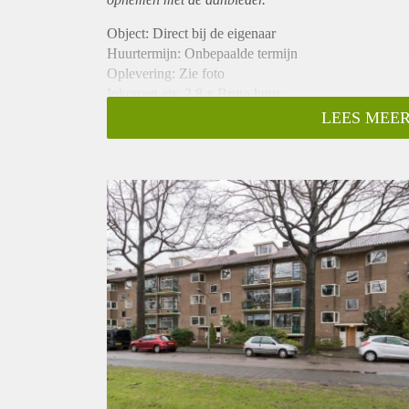
Object: Direct bij de eigenaar
Huurtermijn: Onbepaalde termijn
Oplevering: Zie foto
Inkomen eis: 2,8 x Bruto huur
Garantiestelling mogelijk: Ja
LEES MEER
Borg: 1 Maand
Bemiddeling kosten: Nee
Woningdelers toegestaan: Ja
Huisdieren toegestaan: Afhankelijk van de Eigenaar
Huurtoeslag grens: Nee
Geschikt voor studenten: Afhankelijk van de Eigena