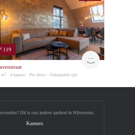
119
€
housing
avenstraat
2
2 m
· 4 kamers · Per direct - Onbepaalde tijd
gevonden? Dit is ons andere aanbod in Hilversum:
Kamers