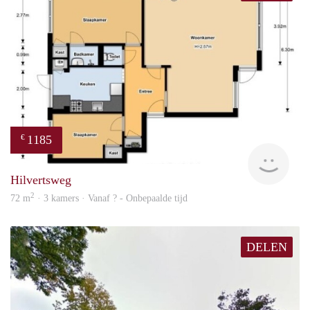
1185
€
finde
Hilvertsweg
2
72 m
· 3 kamers · Vanaf ? - Onbepaalde tijd
DELEN