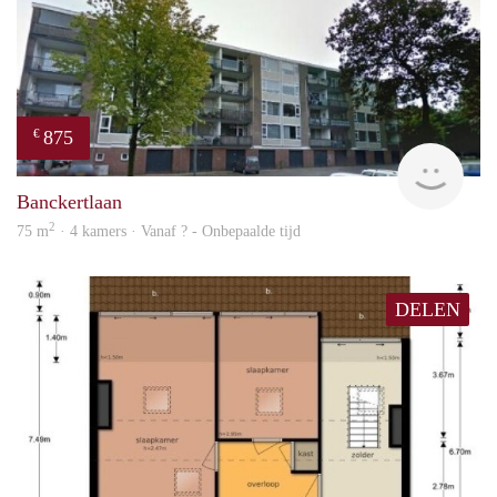
875
€
finde
Banckertlaan
2
75 m
· 4 kamers · Vanaf ? - Onbepaalde tijd
DELEN