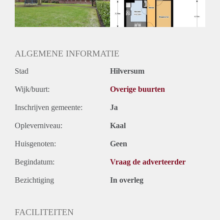
Huurtermijn
Onbepaalde termijn
Oplevering
Kaal
ALGEMENE INFORMATIE
Stad
Hilversum
Wijk/buurt:
Overige buurten
Inschrijven gemeente:
Ja
Opleverniveau:
Kaal
Huisgenoten:
Geen
Begindatum:
Vraag de adverteerder
Bezichtiging
In overleg
FACILITEITEN