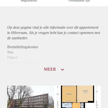
Begindatum
Onbepaalde tijd
Op deze pagina vind je alle informatie over dit
appartement
in Hilversum. Als je vragen hebt kun je contact opnemen met
de aanbieder.
Bemiddelingskosten
Nee
Object
Direct bij de eigenaar
Borg
MEER
860
Garantiestelling
Mogelijk
Huurtoeslag
Niet mogelijk
Inkomen eis
3,0 X De bruto Huur