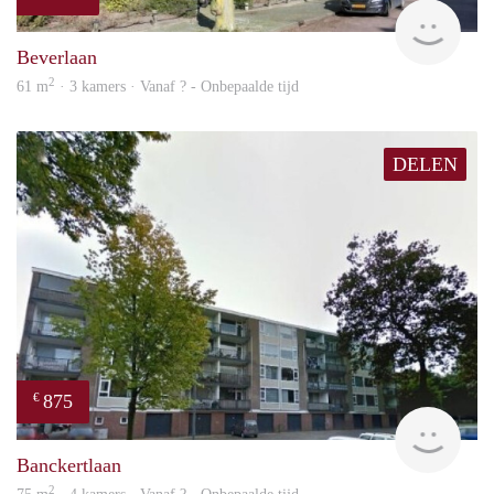
finde
Beverlaan
2
61 m
· 3 kamers · Vanaf ? - Onbepaalde tijd
DELEN
875
€
finde
Banckertlaan
2