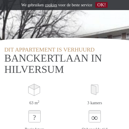
OK!
We gebruiken
cookies
voor de beste service
DIT APPARTEMENT IS VERHUURD
BANCKERTLAAN IN
HILVERSUM
2
63 m
3 kamers
∞
?