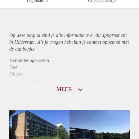
Begindatum
Onbepaalde tijd
Op deze pagina vind je alle informatie over dit
appartement
in Hilversum. Als je vragen hebt kun je contact opnemen met
de aanbieder.
Bemiddelingskosten
Nee
Object
Direct bij de eigenaar
Borg
MEER
975
Garantiestelling
Mogelijk
Huurtoeslag
Niet mogelijk
Inkomen eis
2,9 X Maandhuur Bruto