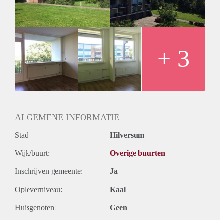
Huurtermijn
Onbepaalde termijn
Oplevering
Kaal
+ 3
ALGEMENE INFORMATIE
Stad
Hilversum
Wijk/buurt:
Overige buurten
Inschrijven gemeente:
Ja
Opleverniveau:
Kaal
Huisgenoten:
Geen