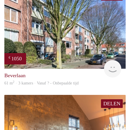
1050
€
rent
Beverlaan
2
61 m
· 3 kamers · Vanaf ? - Onbepaalde tijd
DELEN