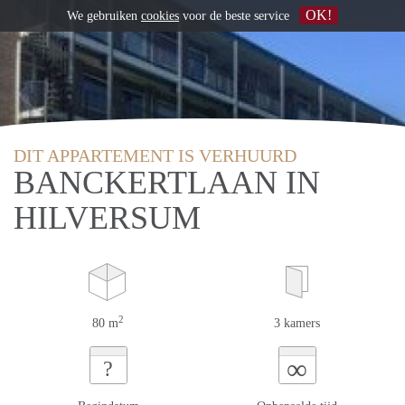
OK!
We gebruiken
cookies
voor de beste service
DIT APPARTEMENT IS VERHUURD
BANCKERTLAAN IN
HILVERSUM
2
80 m
3 kamers
∞
?