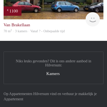
1100
€
finde
Van Brakellaan
2
70 m
· 3 kamers · Vanaf ? - Onbepaalde tijd
Niks leuks gevonden? Dit is ons andere aanbod in
Hilversum:
Kamers
Op Appartementen Hilversum vind en verhuur je makkelijk je
Appartement