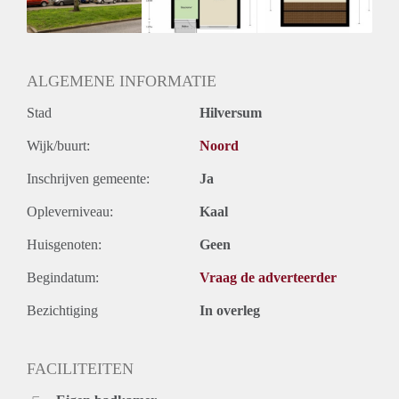
Huurtermijn
Onbepaalde termijn
Oplevering
Kaal
ALGEMENE INFORMATIE
Stad
Hilversum
Wijk/buurt:
Noord
Inschrijven gemeente:
Ja
Opleverniveau:
Kaal
Huisgenoten:
Geen
Begindatum:
Vraag de adverteerder
Bezichtiging
In overleg
FACILITEITEN