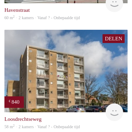
Havenstraat
2
60 m
· 2 kamers · Vanaf ? - Onbepaalde tijd
DELEN
840
€
finde
Loosdrechtseweg
2
58 m
· 2 kamers · Vanaf ? - Onbepaalde tijd