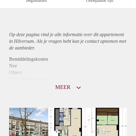
Begindatum
Onbepaalde tijd
Op deze pagina vind je alle informatie over dit
appartement
in Hilversum. Als je vragen hebt kun je contact opnemen met
de aanbieder.
Bemiddelingskosten
Nee
Object
Direct bij de eigenaar
Borg
MEER
925
Garantiestelling
Mogelijk
Huurtoeslag
Niet mogelijk
Inkomen eis
2,8 X Maandhuur Bruto