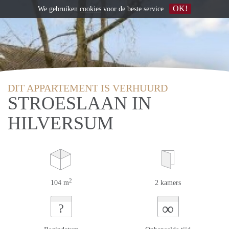
OK!
We gebruiken
cookies
voor de beste service
DIT APPARTEMENT IS VERHUURD
STROESLAAN IN
HILVERSUM
2
104 m
2 kamers
∞
?