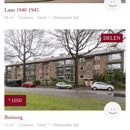
Laan 1940 1945
2
68 m
· 3 kamers · Vanaf ? - Onbepaalde tijd
DELEN
1050
€
finde
Buisweg
2
72 m
· 3 kamers · Vanaf ? - Onbepaalde tijd