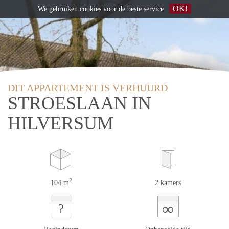
OK!
We gebruiken
cookies
voor de beste service
DIT APPARTEMENT IS VERHUURD
STROESLAAN IN
HILVERSUM
2
104 m
2 kamers
∞
?