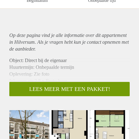
Begindatum
Onbepaalde tijd
Op deze pagina vind je alle informatie over dit
appartement
in Hilversum. Als je vragen hebt kun je contact opnemen met
de aanbieder.
Object: Direct bij de eigenaar
Huurtermijn: Onbepaalde termijn
Oplevering: Zie foto
Inkomen eis:2,8 x Bruto huur
Garantiestelling mogelijk: Ja
LEES MEER MET EEN PAKKET!
Borg: 1 Maand
Bemiddeling kosten: Nee
Woningdelers toegestaan: Ja
Huisdieren toegestaan: Afhankelijk van de Eigenaar
Huurtoeslag grens: Nee
Geschikt voor studenten: Afhankelijk van de Eigenaar