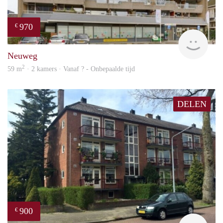
970
€
finde
Neuweg
2
59 m
· 2 kamers · Vanaf ? - Onbepaalde tijd
DELEN
900
€
rent