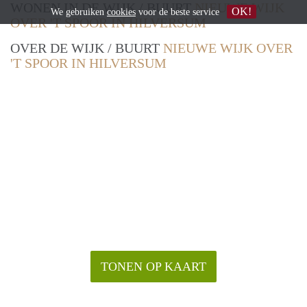
WONEN IN DE WIJK / BUURT
NIEUWE WIJK
OK!
We gebruiken
cookies
voor de beste service
OVER 'T SPOOR IN HILVERSUM
OVER DE WIJK / BUURT
NIEUWE WIJK OVER
'T SPOOR IN HILVERSUM
TONEN OP KAART