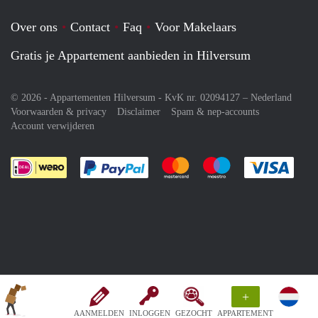
Over ons
Contact
Faq
Voor Makelaars
Gratis je Appartement aanbieden in Hilversum
© 2026 - Appartementen Hilversum - KvK nr. 02094127 –
Nederland
Voorwaarden & privacy
Disclaimer
Spam & nep-accounts
Account verwijderen
Je rekent gemakkelijk af met Paypal
Je rekent gemakkelijk af met M
Je rekent gemakkelij
Je re
+
AANMELDEN
INLOGGEN
GEZOCHT
APPARTEMENT