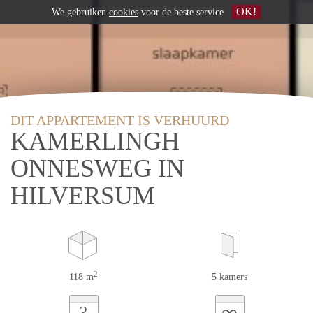
OK!
We gebruiken
cookies
voor de beste service
DIT APPARTEMENT IS VERHUURD
KAMERLINGH
ONNESWEG IN
HILVERSUM
2
118 m
5 kamers
∞
?