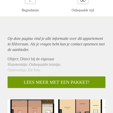
Begindatum
Onbepaalde tijd
Op deze pagina vind je alle informatie over dit
appartement
in Hilversum. Als je vragen hebt kun je contact opnemen met
de aanbieder.
Object: Direct bij de eigenaar
Huurtermijn: Onbepaalde termijn
Oplevering: Zie foto
Inkomen eis:3,2 x Bruto huur
Garantiestelling mogelijk: Ja
LEES MEER MET EEN PAKKET!
Borg: 1 Maand
Bemiddeling kosten: Nee
Woningdelers toegestaan: Ja
Huisdieren toegestaan: Afhankelijk van de Eigenaar
Huurtoeslag grens: Nee