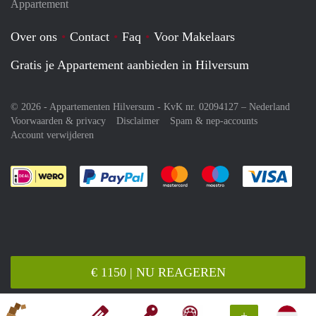
Appartement
Over ons
Contact
Faq
Voor Makelaars
Gratis je Appartement aanbieden in Hilversum
© 2026 - Appartementen Hilversum - KvK nr. 02094127 –
Nederland
Voorwaarden & privacy
Disclaimer
Spam & nep-accounts
Account verwijderen
Je rekent gemakkelijk af met Paypal
Je rekent gemakkelijk af met M
Je rekent gemakkelij
Je re
€ 1150 | NU REAGEREN
+