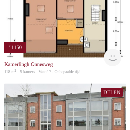
1150
€
finde
Kamerlingh Onnesweg
2
118 m
· 5 kamers · Vanaf ? - Onbepaalde tijd
DELEN