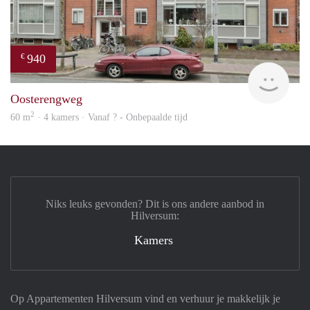
940
€
Woni
Oosterengweg
2
60 m
· 4 kamers · Vanaf ? - Onbepaalde tijd
Niks leuks gevonden? Dit is ons andere aanbod in
Hilversum:
Kamers
Op Appartementen Hilversum vind en verhuur je makkelijk je