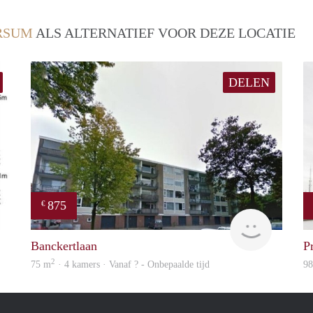
RSUM
ALS ALTERNATIEF VOOR DEZE LOCATIE
DELEN
875
€
Woning
finder
Banckertlaan
P
2
75 m
· 4 kamers · Vanaf ? - Onbepaalde tijd
9