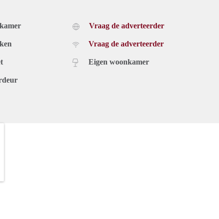
dkamer
Vraag de adverteerder
uken
Vraag de adverteerder
t
Eigen woonkamer
rdeur