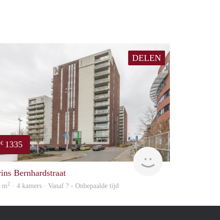
DELEN
1335
€
finder
rins Bernhardstraat
2
8 m
· 4 kamers · Vanaf ? - Onbepaalde tijd