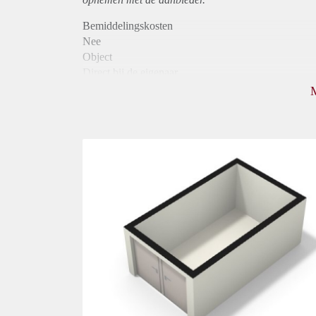
Bemiddelingskosten
Nee
Object
Direct bij de eigenaar
Borg
1125
Garantiestelling
Mogelijk
Huurtoeslag
Niet mogelijk
Inkomen eis
3,1 X Maandhuur Bruto
Huurtermijn
Onbepaalde termijn
Oplevering
Kaal