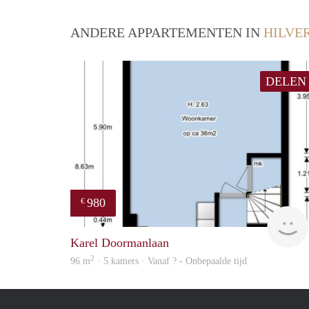
ANDERE APPARTEMENTEN IN
HILVE
DELEN
980
€
Karel Doormanlaan
2
96 m
· 5 kamers · Vanaf ? - Onbepaalde tijd