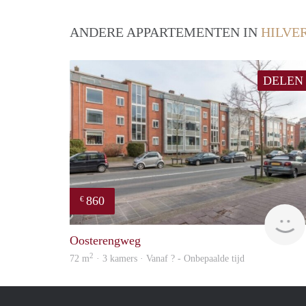
ANDERE APPARTEMENTEN IN
HILVE
DELEN
860
€
Oosterengweg
2
72 m
· 3 kamers · Vanaf ? - Onbepaalde tijd