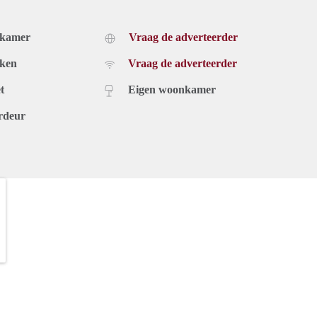
dkamer
Vraag de adverteerder
uken
Vraag de adverteerder
t
Eigen woonkamer
rdeur