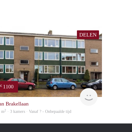
DELEN
1100
€
finder
an Brakellaan
2
0 m
· 3 kamers · Vanaf ? - Onbepaalde tijd