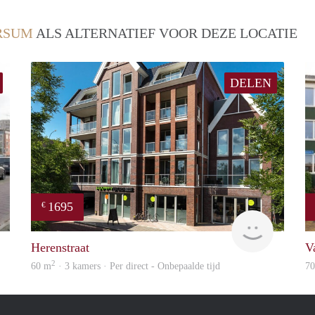
RSUM
ALS ALTERNATIEF VOOR DEZE LOCATIE
DELEN
1695
€
rent
NEW
Herenstraat
V
2
60 m
· 3 kamers · Per direct - Onbepaalde tijd
7