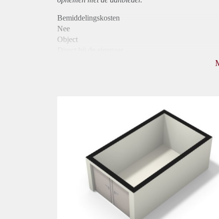
Bemiddelingskosten
Nee
Object
Direct bij de eigenaar
Borg
1125
Garantiestelling
Mogelijk
Huurtoeslag
Niet mogelijk
Inkomen eis
3,1 X Maandhuur Bruto
Huurtermijn
Onbepaalde termijn
Oplevering
Kaal