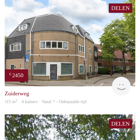
DELEN
2450
€
NE
Zuiderweg
2
115 m
· 4 kamers · Vanaf ? - Onbepaalde tijd
DELEN