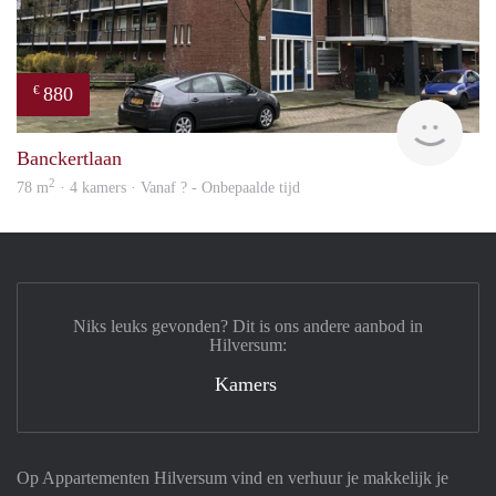
880
€
Woni
Banckertlaan
2
78 m
· 4 kamers · Vanaf ? - Onbepaalde tijd
Niks leuks gevonden? Dit is ons andere aanbod in
Hilversum:
Kamers
Op Appartementen Hilversum vind en verhuur je makkelijk je