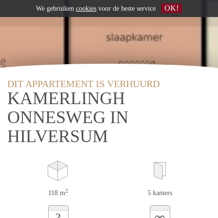
OK!
We gebruiken
cookies
voor de beste service
DIT APPARTEMENT IS VERHUURD
KAMERLINGH
ONNESWEG IN
HILVERSUM
2
118 m
5 kamers
∞
?