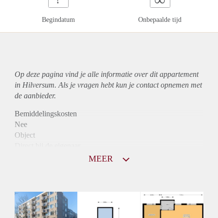
Begindatum
Onbepaalde tijd
Op deze pagina vind je alle informatie over dit
appartement
in Hilversum. Als je vragen hebt kun je contact opnemen met
de aanbieder.
Bemiddelingskosten
Nee
Object
Direct bij de eigenaar
Borg
MEER
925
Garantiestelling
Mogelijk
Huurtoeslag
Niet mogelijk