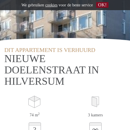
OK!
We gebruiken
cookies
voor de beste service
DIT APPARTEMENT IS VERHUURD
NIEUWE
DOELENSTRAAT IN
HILVERSUM
2
74 m
3 kamers
∞
?