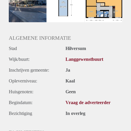
Inkomen eis
2,9 X Maandhuur Bruto
Huurtermijn
Onbepaalde termijn
Oplevering
Kaal
ALGEMENE INFORMATIE
Stad
Hilversum
Wijk/buurt:
Langgewenstbuurt
Inschrijven gemeente:
Ja
Opleverniveau:
Kaal
Huisgenoten:
Geen
Begindatum:
Vraag de adverteerder
Bezichtiging
In overleg