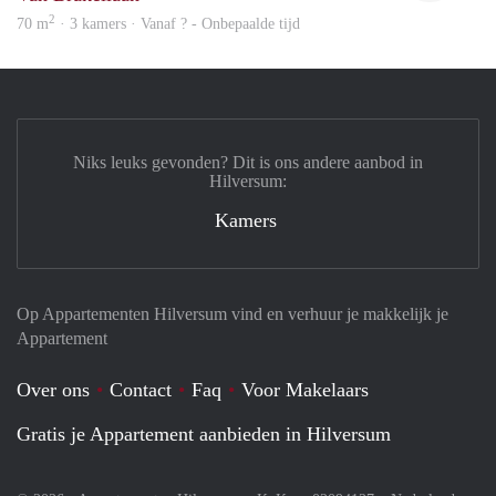
2
70 m
· 3 kamers · Vanaf ? - Onbepaalde tijd
Niks leuks gevonden? Dit is ons andere aanbod in
Hilversum:
Kamers
Op Appartementen Hilversum vind en verhuur je makkelijk je
Appartement
Over ons
Contact
Faq
Voor Makelaars
Gratis je Appartement aanbieden in Hilversum