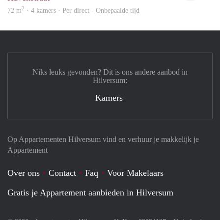
2
72 m
· 4 kamers · Per direct - Onbepaalde tijd
Niks leuks gevonden? Dit is ons andere aanbod in
Hilversum:
Kamers
Op Appartementen Hilversum vind en verhuur je makkelijk je
Appartement
Over ons
Contact
Faq
Voor Makelaars
Gratis je Appartement aanbieden in Hilversum