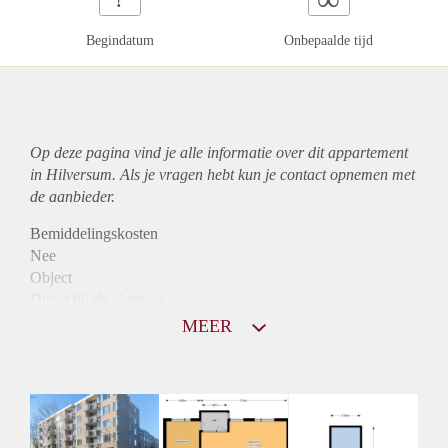
Begindatum
Onbepaalde tijd
Op deze pagina vind je alle informatie over dit
appartement
in Hilversum. Als je vragen hebt kun je contact opnemen met
de aanbieder.
Bemiddelingskosten
Nee
Object
Direct bij de eigenaar
Borg
MEER
925
Garantiestelling
Mogelijk
Huurtoeslag
Niet mogelijk