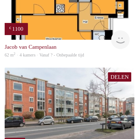
1100
€
Woni
Jacob van Campenlaan
2
62 m
· 4 kamers · Vanaf ? - Onbepaalde tijd
DELEN