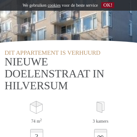
OK!
We gebruiken
cookies
voor de beste service
DIT APPARTEMENT IS VERHUURD
NIEUWE
DOELENSTRAAT IN
HILVERSUM
2
74 m
3 kamers
∞
?