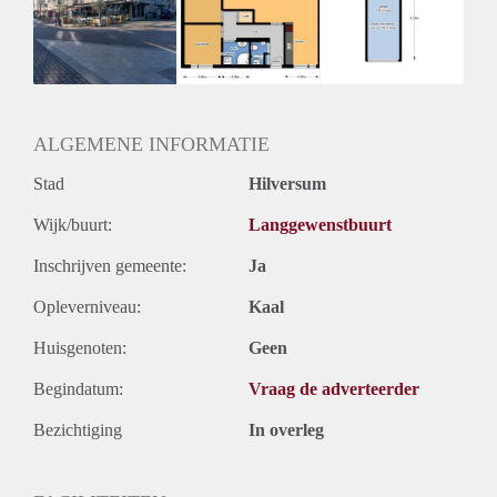
Inkomen eis
2,9 X Maandhuur Bruto
Huurtermijn
Onbepaalde termijn
Oplevering
Kaal
ALGEMENE INFORMATIE
Stad
Hilversum
Wijk/buurt:
Langgewenstbuurt
Inschrijven gemeente:
Ja
Opleverniveau:
Kaal
Huisgenoten:
Geen
Begindatum:
Vraag de adverteerder
Bezichtiging
In overleg