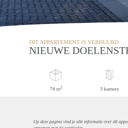
DIT APPARTEMENT IS VERHUURD
NIEUWE DOELENST
2
74 m
3 kamers
Op deze pagina vind je alle informatie over dit
appa
opnemen met de aanbieder.