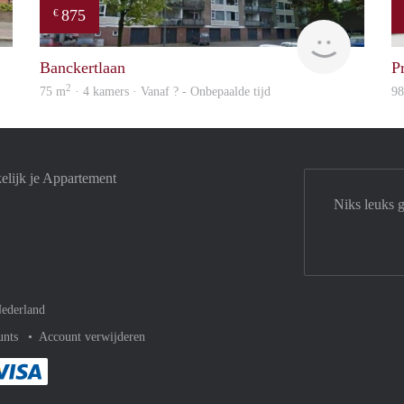
875
€
Woning
finder
Banckertlaan
P
2
75 m
· 4 kamers · Vanaf ? - Onbepaalde tijd
9
elijk je Appartement
Niks leuks 
ederland
unts
Account verwijderen
met Paypal
kelijk af met Mastercard
ent gemakkelijk af met Meastro
Je rekent gemakkelijk af met Visa