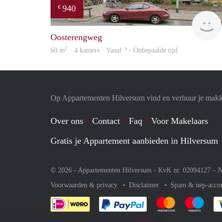
940
€
Oosterengweg
2
60 m
· 4 kamers · Vanaf ? - Onbepaalde tijd
Op Appartementen Hilversum vind en verhuur je makk
Over ons
Contact
Faq
Voor Makelaars
Gratis je Appartement aanbieden in Hilversum
© 2026 - Appartementen Hilversum - KvK nr. 02094127 –
N
Voorwaarden & privacy
Disclaimer
Spam & nep-acco
Je rekent gemakkelijk af 
Je rekent gemak
Je rek