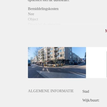
Bemiddelingskosten
Nee
Object
Direct bij de eigenaar
Borg
925
Garantiestelling
Mogelijk
Huurtoeslag
Niet mogelijk
Inkomen eis
2,9 X Maandhuur Bruto
Huurtermijn
Onbepaalde termijn
Oplevering
Kaal
ALGEMENE INFORMATIE
Stad
Wijk/buurt: