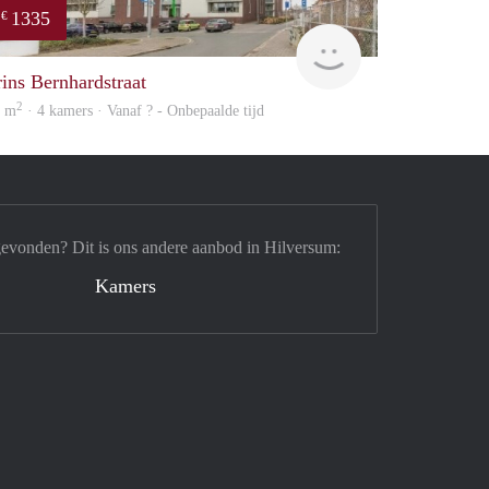
1335
€
finder
rins Bernhardstraat
2
8 m
· 4 kamers · Vanaf ? - Onbepaalde tijd
gevonden? Dit is ons andere aanbod in Hilversum:
Kamers