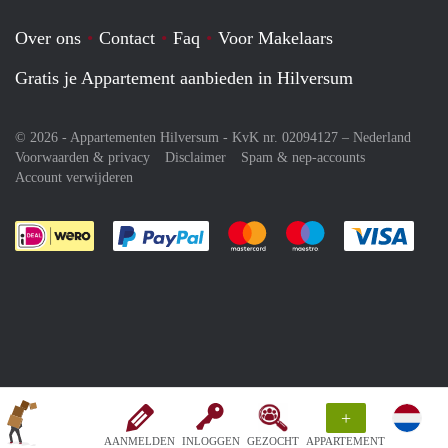
Over ons
Contact
Faq
Voor Makelaars
Gratis je Appartement aanbieden in Hilversum
© 2026 - Appartementen Hilversum - KvK nr. 02094127 –
Nederland
Voorwaarden & privacy
Disclaimer
Spam & nep-accounts
Account verwijderen
Je rekent gemakkelijk af met Paypal
Je rekent gemakkelijk af met M
Je rekent gemakkelij
Je re
+
AANMELDEN
INLOGGEN
GEZOCHT
APPARTEMENT