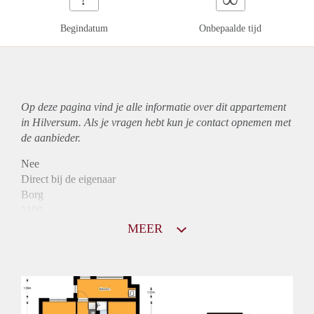
Begindatum
Onbepaalde tijd
Op deze pagina vind je alle informatie over dit
appartement
in Hilversum. Als je vragen hebt kun je contact opnemen met
de aanbieder.
Nee
Direct bij de eigenaar
Borg
1100
Garantiestelling
MEER
Mogelijk
Huurtoeslag
Niet mogelijk
Inkomen eis
2,8 X Maandhuur Bruto