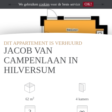
OK!
We gebruiken
cookies
voor de beste service
DIT APPARTEMENT IS VERHUURD
JACOB VAN
CAMPENLAAN IN
HILVERSUM
2
62 m
4 kamers
∞
?