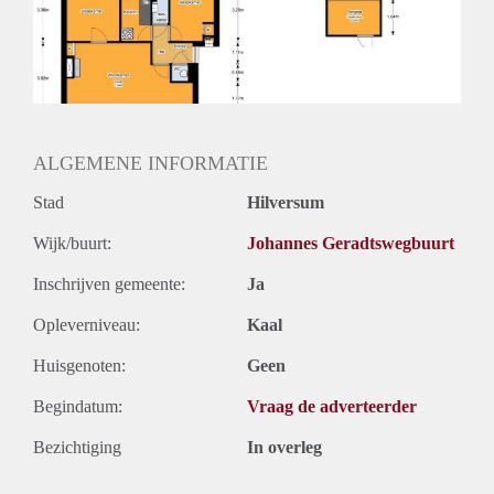
Huurtermijn
Onbepaalde termijn
Oplevering
Kaal
ALGEMENE INFORMATIE
Stad
Hilversum
Wijk/buurt:
Johannes Geradtswegbuurt
Inschrijven gemeente:
Ja
Opleverniveau:
Kaal
Huisgenoten:
Geen
Begindatum:
Vraag de adverteerder
Bezichtiging
In overleg