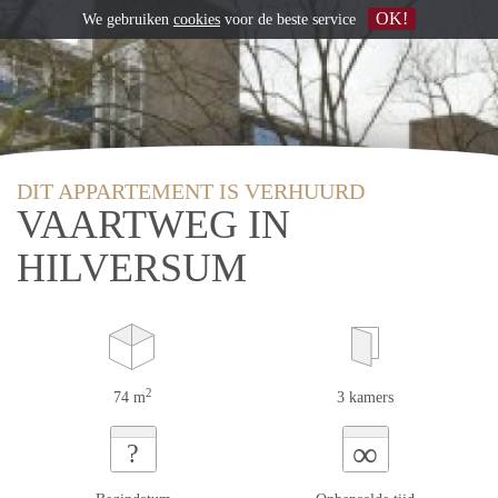
OK!
We gebruiken
cookies
voor de beste service
DIT APPARTEMENT IS VERHUURD
VAARTWEG IN
HILVERSUM
2
74 m
3 kamers
∞
?