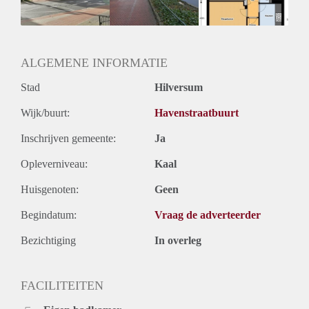
Huurtermijn
Onbepaalde termijn
Oplevering
Kaal
ALGEMENE INFORMATIE
Stad
Hilversum
Wijk/buurt:
Havenstraatbuurt
Inschrijven gemeente:
Ja
Opleverniveau:
Kaal
Huisgenoten:
Geen
Begindatum:
Vraag de adverteerder
Bezichtiging
In overleg
FACILITEITEN