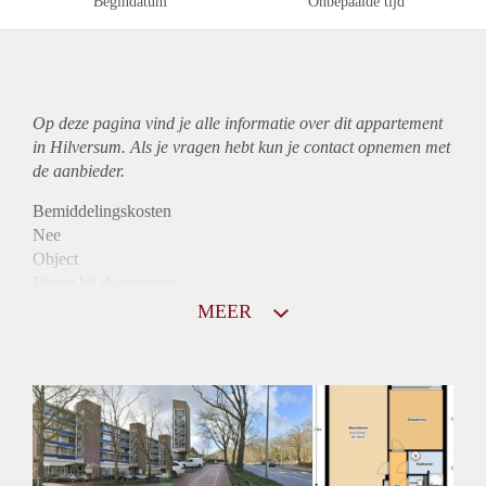
Begindatum
Onbepaalde tijd
Op deze pagina vind je alle informatie over dit
appartement
in Hilversum. Als je vragen hebt kun je contact opnemen met
de aanbieder.
Bemiddelingskosten
Nee
Object
Direct bij de eigenaar
Borg
MEER
860
Garantiestelling
Niet mogelijk
Huurtoeslag
Mogelijk
Inkomen eis
N.V.T.