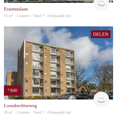
Erasmuslaan
2
55 m
· 2 kamers · Vanaf ? - Onbepaalde tijd
DELEN
840
€
finde
Loosdrechtseweg
2
58 m
· 2 kamers · Vanaf ? - Onbepaalde tijd