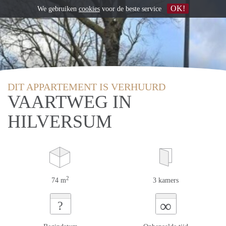
OK!
We gebruiken
cookies
voor de beste service
DIT APPARTEMENT IS VERHUURD
VAARTWEG IN
HILVERSUM
2
74 m
3 kamers
∞
?