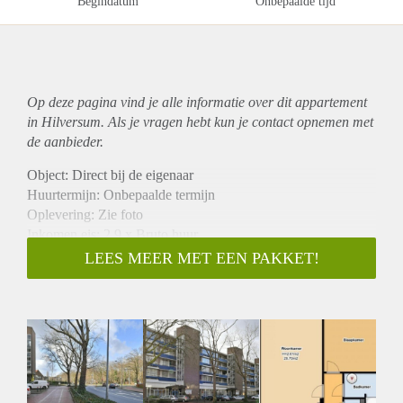
Begindatum
Onbepaalde tijd
Op deze pagina vind je alle informatie over dit
appartement
in Hilversum. Als je vragen hebt kun je contact opnemen met
de aanbieder.
Object: Direct bij de eigenaar
Huurtermijn: Onbepaalde termijn
Oplevering: Zie foto
Inkomen eis: 2,9 x Bruto huur
Garantiestelling mogelijk: Ja
LEES MEER MET EEN PAKKET!
Borg: 1 Maand
Bemiddeling kosten: Nee
Woningdelers toegestaan: Ja
Huisdieren toegestaan: Afhankelijk van de Eigenaar
Huurtoeslag grens: Nee
Geschikt voor studenten: Afhankelijk van de Eigenaar