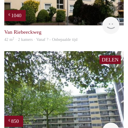
1040
€
rent
Van Riebeeckweg
2
42 m
· 2 kamers · Vanaf ? - Onbepaalde tijd
DELEN
850
€
rent