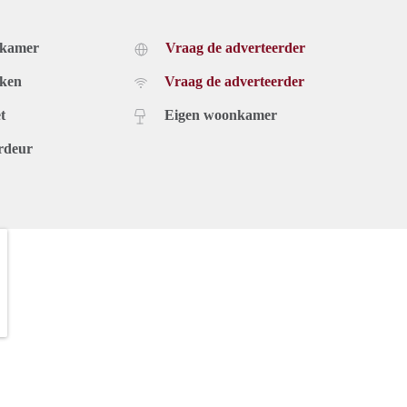
dkamer
Vraag de adverteerder
uken
Vraag de adverteerder
t
Eigen woonkamer
rdeur