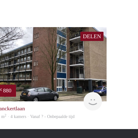
DELEN
880
€
Woning
anckertlaan
2
8 m
· 4 kamers · Vanaf ? - Onbepaalde tijd