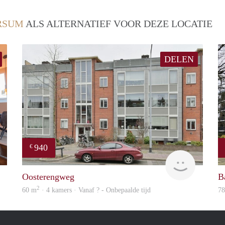
RSUM
ALS ALTERNATIEF VOOR DEZE LOCATIE
DELEN
940
€
housing
Woning
Oosterengweg
B
2
60 m
· 4 kamers · Vanaf ? - Onbepaalde tijd
7