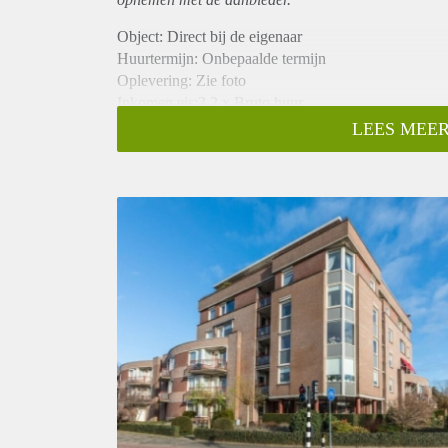
Object: Direct bij de eigenaar
Huurtermijn: Onbepaalde termijn
Oplevering: Zie foto
Inkomen eis:3,2 x Bruto huur
Garantiestelling mogelijk: Ja
LEES MEER
Borg: 1 Maand
Bemiddeling kosten: Nee
Woningdelers toegestaan: Ja
Huisdieren toegestaan: Afhankelijk van de Eigenaar
Huurtoeslag grens: Nee
Geschikt voor studenten: Afhankelijk van de Eigena