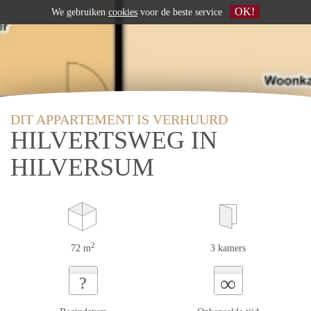
OK!
We gebruiken
cookies
voor de beste service
DIT APPARTEMENT IS VERHUURD
HILVERTSWEG IN
HILVERSUM
2
72 m
3 kamers
∞
?