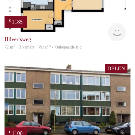
1185
€
finde
Hilvertsweg
2
72 m
· 3 kamers · Vanaf ? - Onbepaalde tijd
DELEN
1100
€