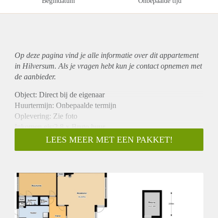
Begindatum
Onbepaalde tijd
Op deze pagina vind je alle informatie over dit
appartement
in Hilversum. Als je vragen hebt kun je contact opnemen met
de aanbieder.
Object: Direct bij de eigenaar
Huurtermijn: Onbepaalde termijn
Oplevering: Zie foto
Inkomen eis:2,8 x Bruto huur
Garantiestelling mogelijk: Ja
LEES MEER MET EEN PAKKET!
Borg: 1 Maand
Bemiddeling kosten: Nee
Woningdelers toegestaan: Ja
Huisdieren toegestaan: Afhankelijk van de Eigenaar
Huurtoeslag grens: Nee
Geschikt voor studenten: Afhankelijk van de Eigenaar